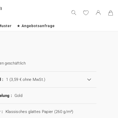
Muster
★ Angebotsanfrage
en geschäftlich
 :
1
(3,59 € ohne MwSt.)
elung :
Gold
 :
Klassisches glattes Papier (260 g/m²)