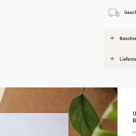
Gesch
Beschr
Lieferz
U
B
L