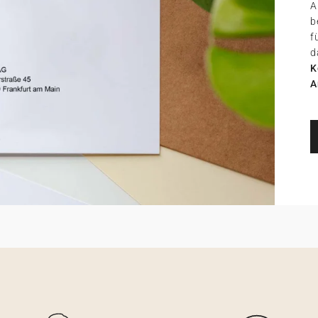
A
b
f
d
K
A