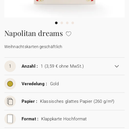
100% personalisierbare Karten
Adressaufkleber für Umschläge
★ Gratis Musterkarten
Menüs
Napolitan dreams
★ Angebot anfragen
Thekenaufsteller
Weihnachtskarten geschäftlich
Aufkleber
1
Anzahl :
1
(3,59 € ohne MwSt.)
Veredelung :
Gold
Papier :
Klassisches glattes Papier (260 g/m²)
Format :
Klappkarte Hochformat