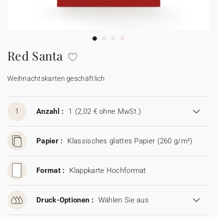
100% personalisierbare Karten
Adressaufkleber für Umschläge
★ Gratis Musterkarten
Menüs
Red Santa
★ Angebot anfragen
Thekenaufsteller
Weihnachtskarten geschäftlich
Aufkleber
1
Anzahl :
1
(2,02 € ohne MwSt.)
Papier :
Klassisches glattes Papier (260 g/m²)
Format :
Klappkarte Hochformat
Druck-Optionen :
Wählen Sie aus