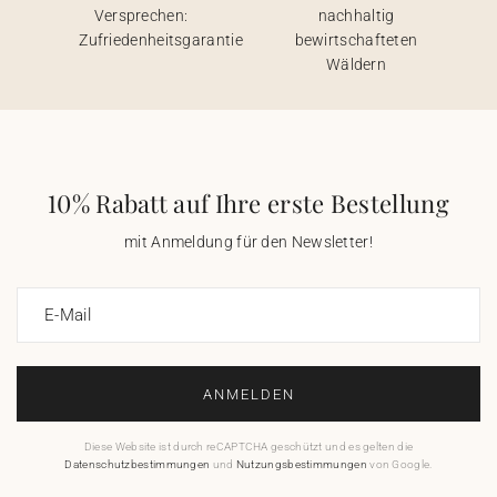
Versprechen:
nachhaltig
Zufriedenheitsgarantie
bewirtschafteten
Wäldern
10% Rabatt auf Ihre erste Bestellung
mit Anmeldung für den Newsletter!
E-Mail
ANMELDEN
Diese Website ist durch reCAPTCHA geschützt und es gelten die
Datenschutzbestimmungen
und
Nutzungsbestimmungen
von Google.