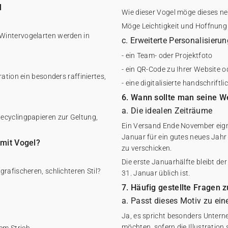
l
Wie dieser Vogel möge dieses ne
Möge Leichtigkeit und Hoffnung j
Wintervogelarten werden in
c. Erweiterte Personalisieru
- ein Team- oder Projektfoto
- ein QR-Code zu Ihrer Website 
ation ein besonders raffiniertes,
- eine digitalisierte handschriftl
6. Wann sollte man seine W
a. Die idealen Zeiträume
ecyclingpapieren zur Geltung,
Ein Versand Ende November eign
Januar für ein gutes neues Jahr
mit Vogel?
zu verschicken.
Die erste Januarhälfte bleibt d
rafischeren, schlichteren Stil?
31. Januar üblich ist.
7. Häufig gestellte Fragen 
a. Passt dieses Motiv zu ei
Ja, es spricht besonders Unterne
möchten, sofern die Illustration 