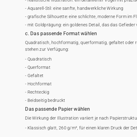
- realistische Illustration: ein detaillierter Vogel mit präzi
- Aquarell-Stil: eine sanfte, handwerkliche Wirkung
- grafische Silhouette: eine schlichte, moderne Form im F
- mit Goldprägung: ein goldenes Detail, das das Gefieder 
c. Das passende Format wählen
Quadratisch, hochformatig, querformatig, gefaltet oder 
stehen zur Verfügung:
- Quadratisch
- Querformat
- Gefaltet
- Hochformat
- Rechteckig
- Beidseitig bedruckt
Das passende Papier wählen
Die Wirkung der Illustration variiert je nach Papierstruktu
- Klassisch glatt, 260 g/m², für einen klaren Druck der Det