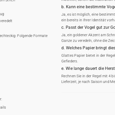
sem Strich
b. Kann eine bestimmte Vog
lug
Ja, es ist möglich, eine bestimm
ein bereits in Ihrer Identität vo
veredelt
c. Passt der Vogel gut zur 
Ja, ein goldener Akzent am Schn
rechteckig: Folgende Formate
Ganze zu veredeln, ohne die Zei
d. Welches Papier bringt die
Glattes Papier bietet in der Rege
Gefieders.
e. Wie lange dauert die Hers
Rechnen Sie in der Regel mit 4 
Lieferzeit, je nach Saison und M
r:
ails