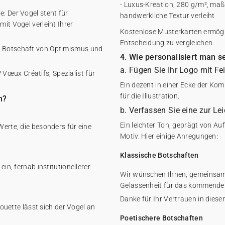
- Luxus-Kreation, 280 g/m², maßg
e: Der Vogel steht für
handwerkliche Textur verleiht
mit Vogel verleiht Ihrer
Kostenlose Musterkarten ermögli
Entscheidung zu vergleichen.
ne Botschaft von Optimismus und
4. Wie personalisiert man s
a. Fügen Sie Ihr Logo mit Fe
Vœux Créatifs, Spezialist für
Ein dezent in einer Ecke der Ko
für die Illustration.
n?
b. Verfassen Sie eine zur Le
Ein leichter Ton, geprägt von A
Werte, die besonders für eine
Motiv. Hier einige Anregungen:
Klassische Botschaften
ein, fernab institutionellerer
Wir wünschen Ihnen, gemeinsam 
Gelassenheit für das kommende 
Danke für Ihr Vertrauen in diesem
lhouette lässt sich der Vogel an
Poetischere Botschaften