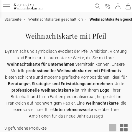
Startseite
Weihnachtskarten geschäftlich
Weihnachtskarten gesch
Geschäftliche Weihnachtskarten
Geschäftliche Weihnachtskarten
E-Karten
Weihnachtskarten mit Schokolade
Werbeartikel für Unternehmen
Weihnachtskarte mit Pfeil
Alle geschäftlichen Weihnachtskarten
E-Karten
Alle E-Karten
Alle Weihnachtskarten mit Schokolade
Alle Werbeartikel
Dynamisch und symbolisch evoziert der Pfeil Ambition, Richtung
Weihnachtskarten mit Gold
Animierte E-Karten
Weihnachtskarten mit Schokolade
Schokoladenetui
Poster
und Fortschritt: lauter starke Werte, die Sie mit Ihrer
Weihnachtskarte für Unternehmen
vermitteln können. Unsere
Modelle
professioneller Weihnachtskarten mit Pfeilmotiv
Lustige Weihnachtskarten
Weihnachtskarten-Video
Schokoladentafel
Werbeartikel für Unternehmen
Einwegkameras
bieten schlichte und moderne grafische Kompositionen, ideal für
Beratungs-, Strategie- und Entwicklungsunternehmen
. Jede
Weihnachtliche Karten
Weihnachtskarten-Video Premium
Karte mit zwei Schokoladen
Geschenkgutscheine
professionelle Weihnachtskarte
ist mit Ihrem
Logo
, Ihrer
Botschaft und Ihren Farben personalisierbar, hergestellt in
Frankreich auf hochwertigem Papier. Eine
Weihnachtskarte
, die
Originelle Weihnachtskarten
★ Gratis Musterkarten
Danksagungskarten
ebenso viel über Ihre
Unternehmenswerte
wie über Ihre
Ambitionen für das neue Jahr aussagt!
Karten mit Blumensamen
★ Angebot anfragen
Postkarten
3 gefundene Produkte