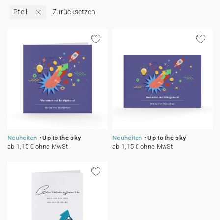
Pfeil
Zurücksetzen
100% personalisierbare Karten
Adressaufkleber für Umschläge
★ Gratis Musterkarten
Menüs
★ Angebot anfragen
Thekenaufsteller
Aufkleber
Neuheiten
Up to the sky
Neuheiten
Up to the sky
ab 1,15 € ohne MwSt
ab 1,15 € ohne MwSt