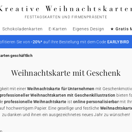
FESTTAGSKARTEN UND FIRMENPRÄSENTE
Schokoladenkarten
E-Karten
Eigenes Design
★ Gratis 
ofitieren Sie von
-20%*
auf Ihre Bestellung mit dem Code
EARLYBIRD
arten geschäftlich
Weihnachtskarte mit Geschenk
keit mit einer
Weihnachtskarte für Unternehmen
mit Geschenkmotiv, i
professioneller Weihnachtskarten mit Geschenkillustration
bieten f
ede
professionelle Weihnachtskarte
ist
online personalisierbar
mit I
auf hochwertigem Papier. Eine gesellige und festliche
Weihnachtskart
zu danken und ihnen ein ausgezeichnetes neues Jahr zu wünschen!
en