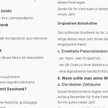
diesen Feiertagen.
Danke für Ihr Vertrauen in dies
 belebt
neues Jahr.
 Ihre Jahresendkarte.
Originellere Botschaften
chenk
t
Das schönste Geschenk ist Ihr J
te oder Komposition aus mehreren
Möge dieses neue Jahr Ihnen e
.
eingepackte Paket.
k
c. Erweiterte Personalisieru
t dieses Motiv ein besonders
- ein Team- oder Projektfoto
- ein QR-Code zu Ihrer Website 
- eine digitalisierte handschriftl
cho auf einem
6. Wann sollte man seine W
wie respektvolle Karte.
a. Die idealen Zeiträume
 mit Geschenk?
Dieses festliche Motiv eignet s
Anfang Dezember für frohe Feie
für ein gutes neues Jahr.
ne festliche, großzügige
rte.