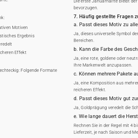
Die erste Januarhälfte bleibt d
bevorzugen.
7. Häufig gestellte Fragen
nk:
a. Passt dieses Motiv zu al
rativen Motiven
Ja, dieses universelle Symbol de
istisches Ergebnis
Bereichen.
eredelt
b. Kann die Farbe des Gesch
icheren Effekt
Ja, eine rote, goldene oder neut
Ihre Markenwelt anzupassen.
rechteckig: Folgende Formate
c. Können mehrere Pakete au
Ja, eine Komposition aus mehrer
reicheren Effekt.
d. Passt dieses Motiv gut z
Ja, Goldprägung veredelt die Sch
e. Wie lange dauert die Her
Rechnen Sie in der Regel mit 4 
Lieferzeit, je nach Saison und M