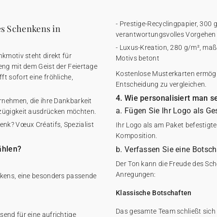
- Prestige-Recyclingpapier, 300 g
es Schenkens in
verantwortungsvolles Vorgehen
- Luxus-Kreation, 280 g/m², maßg
kmotiv steht direkt für
Motivs betont
eng mit dem Geist der Feiertage
Kostenlose Musterkarten ermögli
t sofort eine fröhliche,
Entscheidung zu vergleichen.
4. Wie personalisiert man 
ernehmen, die ihre Dankbarkeit
a. Fügen Sie Ihr Logo als G
ßzügigkeit ausdrücken möchten.
nk? Vœux Créatifs, Spezialist
Ihr Logo als am Paket befestigtes
Komposition.
ählen?
b. Verfassen Sie eine Botsc
Der Ton kann die Freude des Sch
Anregungen:
nkens, eine besonders passende
Klassische Botschaften
Das gesamte Team schließt sich 
end für eine aufrichtige