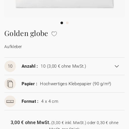
100% personalisierbare Karten
Adressaufkleber für Umschläge
★ Gratis Musterkarten
Menüs
Golden globe
★ Angebot anfragen
Thekenaufsteller
Aufkleber
Aufkleber
10
Anzahl :
10
(3,00 € ohne MwSt.)
Papier :
Hochwertiges Klebepapier (90 g/m²)
Format :
4 x 4 cm
3,00 € ohne MwSt.
(3,00 € inkl. MwSt.) oder 0,30 € ohne