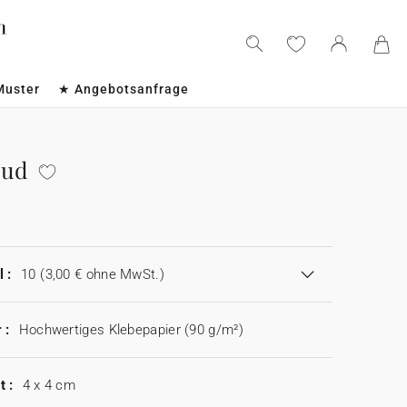
Muster
★ Angebotsanfrage
oud
 :
10
(3,00 € ohne MwSt.)
 :
Hochwertiges Klebepapier (90 g/m²)
t :
4 x 4 cm