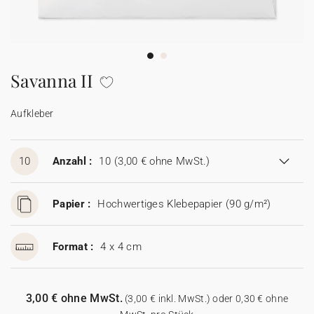
100% personalisierbare Karten
Adressaufkleber für Umschläge
★ Gratis Musterkarten
Menüs
Savanna II
★ Angebot anfragen
Thekenaufsteller
Aufkleber
Aufkleber
10
Anzahl :
10
(3,00 € ohne MwSt.)
Papier :
Hochwertiges Klebepapier (90 g/m²)
Format :
4 x 4 cm
3,00 € ohne MwSt.
(3,00 € inkl. MwSt.) oder 0,30 € ohne