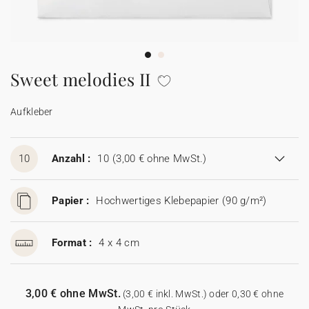
100% personalisierbare Karten
Adressaufkleber für Umschläge
★ Gratis Musterkarten
Menüs
Sweet melodies II
★ Angebot anfragen
Thekenaufsteller
Aufkleber
Aufkleber
10
Anzahl :
10
(3,00 € ohne MwSt.)
Papier :
Hochwertiges Klebepapier (90 g/m²)
Format :
4 x 4 cm
3,00 € ohne MwSt.
(3,00 € inkl. MwSt.) oder 0,30 € ohne