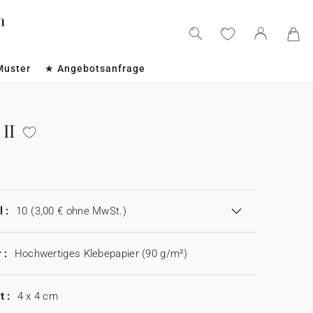
Muster
★ Angebotsanfrage
II
 :
10
(3,00 € ohne MwSt.)
 :
Hochwertiges Klebepapier (90 g/m²)
t :
4 x 4 cm