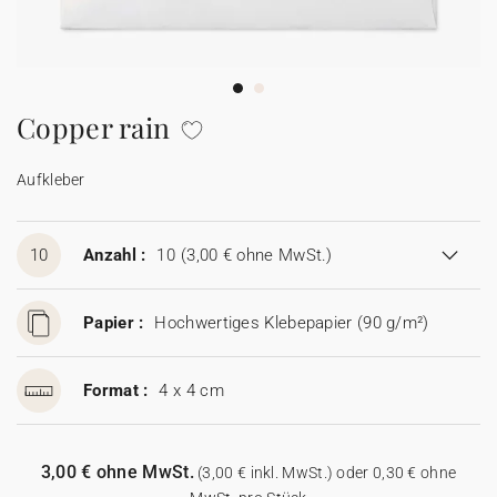
100% personalisierbare Karten
Adressaufkleber für Umschläge
★ Gratis Musterkarten
Menüs
Copper rain
★ Angebot anfragen
Thekenaufsteller
Aufkleber
Aufkleber
10
Anzahl :
10
(3,00 € ohne MwSt.)
Papier :
Hochwertiges Klebepapier (90 g/m²)
Format :
4 x 4 cm
3,00 € ohne MwSt.
(3,00 € inkl. MwSt.) oder 0,30 € ohne