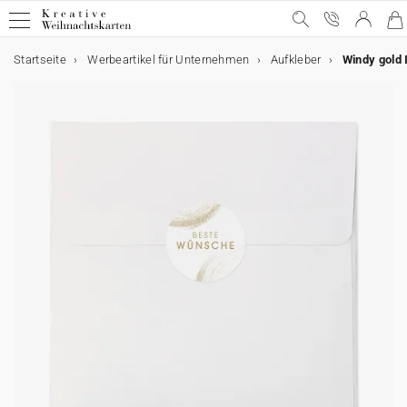
Startseite
Werbeartikel für Unternehmen
Aufkleber
Windy gold I
Geschäftliche Weihnachtskarten
Geschäftliche Weihnachtskarten
E-Karten
Weihnachtskarten mit Schokolade
Werbeartikel für Unternehmen
Alle geschäftlichen Weihnachtskarten
E-Karten
Alle E-Karten
Alle Weihnachtskarten mit Schokolade
Alle Werbeartikel
Weihnachtskarten mit Gold
Animierte E-Karten
Weihnachtskarten mit Schokolade
Schokoladenetui
Poster
Lustige Weihnachtskarten
Weihnachtskarten-Video
Schokoladentafel
Werbeartikel für Unternehmen
Einwegkameras
Weihnachtliche Karten
Weihnachtskarten-Video Premium
Karte mit zwei Schokoladen
Geschenkgutscheine
Originelle Weihnachtskarten
★ Gratis Musterkarten
Danksagungskarten
Karten mit Blumensamen
★ Angebot anfragen
Postkarten