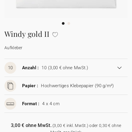
100% personalisierbare Karten
Adressaufkleber für Umschläge
★ Gratis Musterkarten
Menüs
Windy gold II
★ Angebot anfragen
Thekenaufsteller
Aufkleber
Aufkleber
10
Anzahl :
10
(3,00 € ohne MwSt.)
Papier :
Hochwertiges Klebepapier (90 g/m²)
Format :
4 x 4 cm
3,00 € ohne MwSt.
(3,00 € inkl. MwSt.) oder 0,30 € ohne