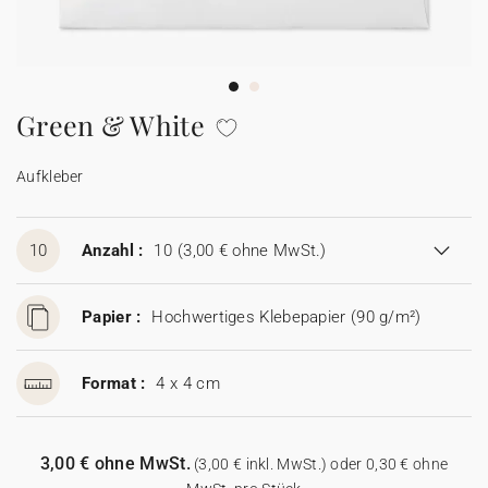
100% personalisierbare Karten
Adressaufkleber für Umschläge
★ Gratis Musterkarten
Menüs
Green & White
★ Angebot anfragen
Thekenaufsteller
Aufkleber
Aufkleber
10
Anzahl :
10
(3,00 € ohne MwSt.)
Papier :
Hochwertiges Klebepapier (90 g/m²)
Format :
4 x 4 cm
3,00 € ohne MwSt.
(3,00 € inkl. MwSt.) oder 0,30 € ohne