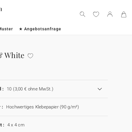
Muster
★ Angebotsanfrage
& White
 :
10
(3,00 € ohne MwSt.)
 :
Hochwertiges Klebepapier (90 g/m²)
t :
4 x 4 cm