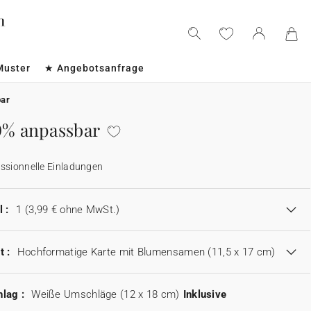
Muster
★ Angebotsanfrage
ar
0% anpassbar
ssionnelle Einladungen
 :
1
(3,99 € ohne MwSt.)
t :
Hochformatige Karte mit Blumensamen (11,5 x 17 cm)
lag :
Weiße Umschläge (12 x 18 cm)
Inklusive