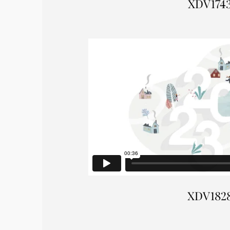
XDV174
XDV182