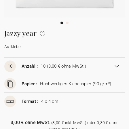
100% personalisierbare Karten
Adressaufkleber für Umschläge
★ Gratis Musterkarten
Menüs
Jazzy year
★ Angebot anfragen
Thekenaufsteller
Aufkleber
Aufkleber
10
Anzahl :
10
(3,00 € ohne MwSt.)
Papier :
Hochwertiges Klebepapier (90 g/m²)
Format :
4 x 4 cm
3,00 € ohne MwSt.
(3,00 € inkl. MwSt.) oder 0,30 € ohne