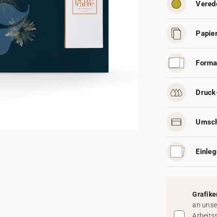
Vered
Papier
Forma
Druck
Umsch
Einleg
Grafike
an unse
Arbeits