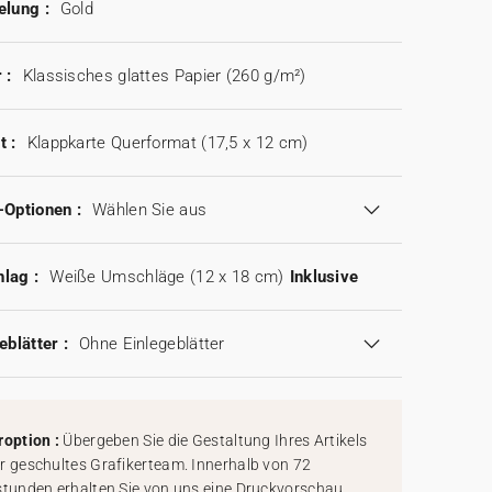
elung :
Gold
 :
Klassisches glattes Papier (260 g/m²)
t :
Klappkarte Querformat (17,5 x 12 cm)
-Optionen :
Wählen Sie aus
lag :
Weiße Umschläge (12 x 18 cm)
Inklusive
eblätter :
Ohne Einlegeblätter
roption :
Übergeben Sie die Gestaltung Ihres Artikels
r geschultes Grafikerteam. Innerhalb von 72
stunden erhalten Sie von uns eine Druckvorschau