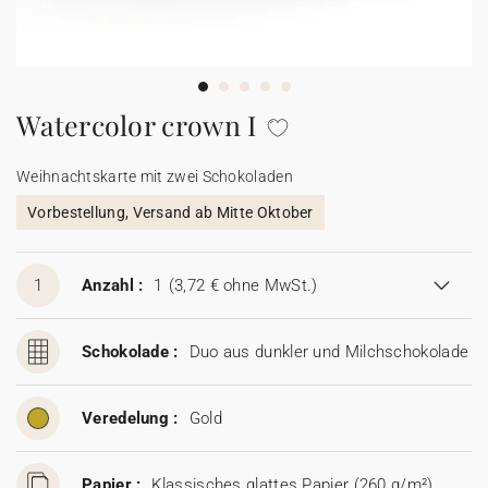
100% personalisierbare Karten
Adressaufkleber für Umschläge
★ Gratis Musterkarten
Menüs
Watercolor crown I
★ Angebot anfragen
Thekenaufsteller
Weihnachtskarte mit zwei Schokoladen
Vorbestellung, Versand ab Mitte Oktober
Aufkleber
1
Anzahl :
1
(3,72 € ohne MwSt.)
Schokolade :
Duo aus dunkler und Milchschokolade
Veredelung :
Gold
Papier :
Klassisches glattes Papier (260 g/m²)