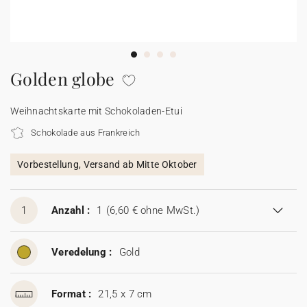
100% personalisierbare Karten
Adressaufkleber für Umschläge
★ Gratis Musterkarten
Menüs
Golden globe
★ Angebot anfragen
Thekenaufsteller
Weihnachtskarte mit Schokoladen-Etui
Schokolade aus Frankreich
Aufkleber
Vorbestellung, Versand ab Mitte Oktober
1
Anzahl :
1
(6,60 € ohne MwSt.)
Veredelung :
Gold
Format :
21,5 x 7 cm