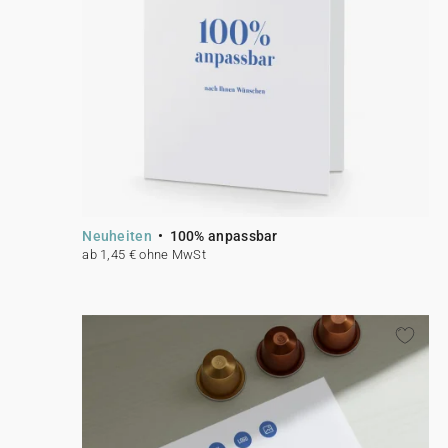
Karten mit Blumensamen
★ Angebot anfragen
Postkarten
100% personalisierbare Karten
Adressaufkleber für Umschläge
★ Gratis Musterkarten
Menüs
★ Angebot anfragen
Thekenaufsteller
Neuheiten
100% anpassbar
ab 1,45 € ohne MwSt
Aufkleber