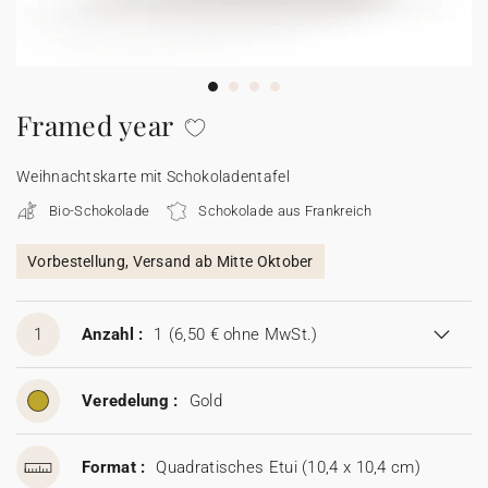
100% personalisierbare Karten
Adressaufkleber für Umschläge
★ Gratis Musterkarten
Menüs
Framed year
★ Angebot anfragen
Thekenaufsteller
Weihnachtskarte mit Schokoladentafel
Bio-Schokolade
Schokolade aus Frankreich
Aufkleber
Vorbestellung, Versand ab Mitte Oktober
1
Anzahl :
1
(6,50 € ohne MwSt.)
Veredelung :
Gold
Format :
Quadratisches Etui (10,4 x 10,4 cm)