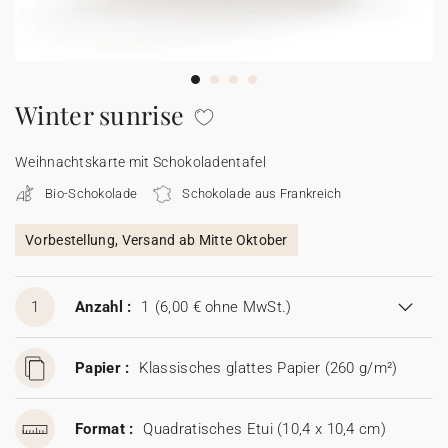
100% personalisierbare Karten
Adressaufkleber für Umschläge
★ Gratis Musterkarten
Menüs
Winter sunrise
★ Angebot anfragen
Thekenaufsteller
Weihnachtskarte mit Schokoladentafel
Bio-Schokolade
Schokolade aus Frankreich
Aufkleber
Vorbestellung, Versand ab Mitte Oktober
1
Anzahl :
1
(6,00 € ohne MwSt.)
Papier :
Klassisches glattes Papier (260 g/m²)
Format :
Quadratisches Etui (10,4 x 10,4 cm)