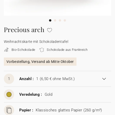
100% personalisierbare Karten
Adressaufkleber für Umschläge
★ Gratis Musterkarten
Menüs
Precious arch
★ Angebot anfragen
Thekenaufsteller
Weihnachtskarte mit Schokoladentafel
Bio-Schokolade
Schokolade aus Frankreich
Aufkleber
Vorbestellung, Versand ab Mitte Oktober
1
Anzahl :
1
(6,50 € ohne MwSt.)
Veredelung :
Gold
Papier :
Klassisches glattes Papier (260 g/m²)