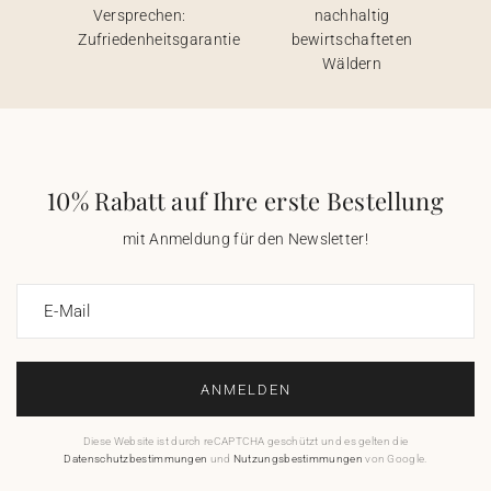
Versprechen:
nachhaltig
Zufriedenheitsgarantie
bewirtschafteten
Wäldern
10% Rabatt auf Ihre erste Bestellung
mit Anmeldung für den Newsletter!
E-Mail
ANMELDEN
Diese Website ist durch reCAPTCHA geschützt und es gelten die
Datenschutzbestimmungen
und
Nutzungsbestimmungen
von Google.