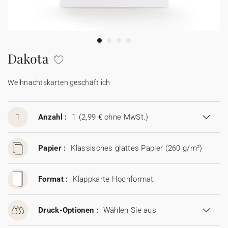
100% personalisierbare Karten
Adressaufkleber für Umschläge
★ Gratis Musterkarten
Menüs
Dakota
★ Angebot anfragen
Thekenaufsteller
Weihnachtskarten geschäftlich
Aufkleber
1
Anzahl :
1
(2,99 € ohne MwSt.)
Papier :
Klassisches glattes Papier (260 g/m²)
Format :
Klappkarte Hochformat
Druck-Optionen :
Wählen Sie aus