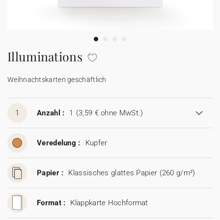
100% personalisierbare Karten
Adressaufkleber für Umschläge
★ Gratis Musterkarten
Menüs
Illuminations
★ Angebot anfragen
Thekenaufsteller
Weihnachtskarten geschäftlich
Aufkleber
1
Anzahl :
1
(3,59 € ohne MwSt.)
Veredelung :
Kupfer
Papier :
Klassisches glattes Papier (260 g/m²)
Format :
Klappkarte Hochformat