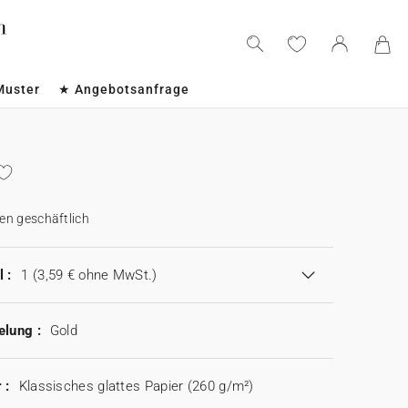
Muster
★ Angebotsanfrage
en geschäftlich
 :
1
(3,59 € ohne MwSt.)
elung :
Gold
 :
Klassisches glattes Papier (260 g/m²)