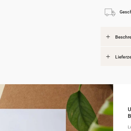
Gesch
Beschr
Lieferz
U
B
L