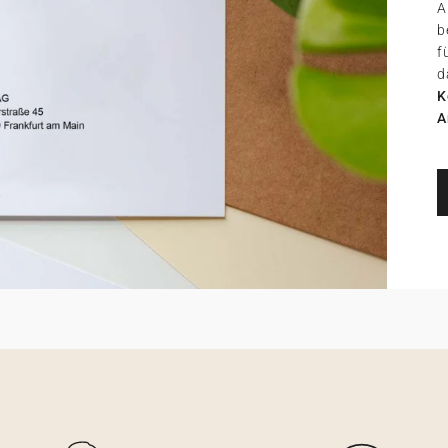
A
b
f
d
K
A