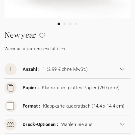
100% personalisierbare Karten
Adressaufkleber für Umschläge
★ Gratis Musterkarten
Menüs
New year
★ Angebot anfragen
Thekenaufsteller
Weihnachtskarten geschäftlich
Aufkleber
1
Anzahl :
1
(2,99 € ohne MwSt.)
Papier :
Klassisches glattes Papier (260 g/m²)
Format :
Klappkarte quadratisch (14,4 x 14,4 cm)
Druck-Optionen :
Wählen Sie aus