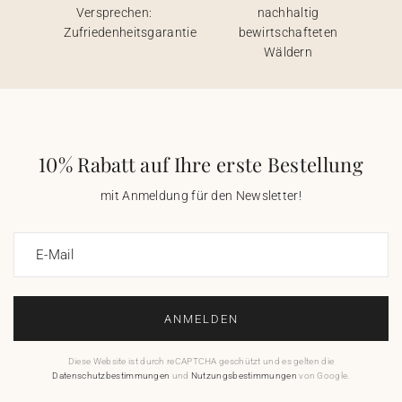
Versprechen:
nachhaltig
Zufriedenheitsgarantie
bewirtschafteten
Wäldern
10% Rabatt auf Ihre erste Bestellung
mit Anmeldung für den Newsletter!
E-Mail
ANMELDEN
Diese Website ist durch reCAPTCHA geschützt und es gelten die
Datenschutzbestimmungen
und
Nutzungsbestimmungen
von Google.