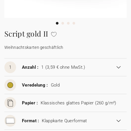
100% personalisierbare Karten
Adressaufkleber für Umschläge
★ Gratis Musterkarten
Menüs
Script gold II
★ Angebot anfragen
Thekenaufsteller
Weihnachtskarten geschäftlich
Aufkleber
1
Anzahl :
1
(3,59 € ohne MwSt.)
Veredelung :
Gold
Papier :
Klassisches glattes Papier (260 g/m²)
Format :
Klappkarte Querformat