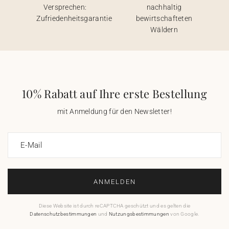
Versprechen:
nachhaltig
Zufriedenheitsgarantie
bewirtschafteten
Wäldern
10% Rabatt auf Ihre erste Bestellung
mit Anmeldung für den Newsletter!
E-Mail
ANMELDEN
Diese Website ist durch reCAPTCHA geschützt und es gelten die
Datenschutzbestimmungen
und
Nutzungsbestimmungen
von Google.