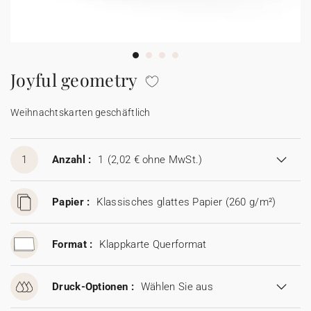
100% personalisierbare Karten
Adressaufkleber für Umschläge
★ Gratis Musterkarten
Menüs
Joyful geometry
★ Angebot anfragen
Thekenaufsteller
Weihnachtskarten geschäftlich
Aufkleber
1
Anzahl :
1
(2,02 € ohne MwSt.)
Papier :
Klassisches glattes Papier (260 g/m²)
Format :
Klappkarte Querformat
Druck-Optionen :
Wählen Sie aus