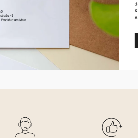
d
K
A