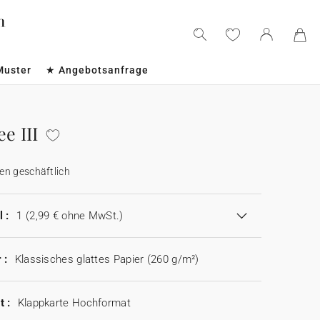
Muster
★ Angebotsanfrage
ee III
en geschäftlich
 :
1
(2,99 € ohne MwSt.)
 :
Klassisches glattes Papier (260 g/m²)
t :
Klappkarte Hochformat