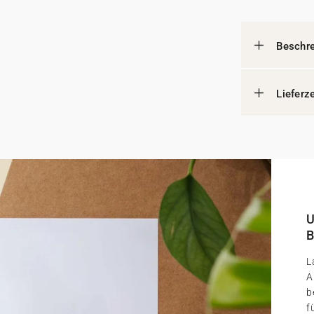
Beschr
Lieferz
U
B
L
A
b
f